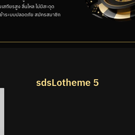
ถียรสูง ลื่นไหล ไม่มีสะดุด
งค์เข้าระบบปลอดภัย สมัครสมาชิก
sdsLotheme 5